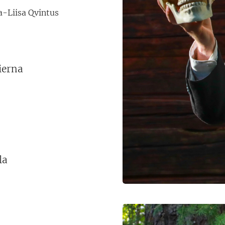
ja-Liisa Qvintus
tierna
la