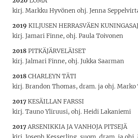
2020
LOMA
kirj. Markku Hyvönen ohj. Jenna Seppelvirt
2019
KILJUSEN HERRASVÄEN KUNINGASA
kirj. Jamari Finne, ohj. Paula Toivonen
2018
PITKÄJÄRVELÄISET
kirj. Jalmari Finne, ohj. Jukka Saarman
2018
CHARLEYN TÄTI
kirj. Brandon Thomas, dram. ja ohj. Marko
2017
KESÄILLAN FARSSI
kirj. Tauno Yliruusi, ohj. Heidi Lakaniemi
2017
ARSENIKKIA JA VANHOJA PITSEJÄ
kirj. Joseph Kesserling, suom. dram. ja ohj.