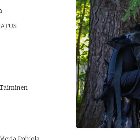
a
JATUS
 Taiminen
 Merja Pohjola