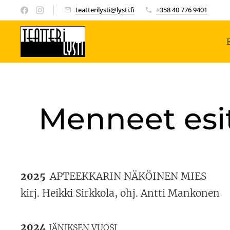
teatterilysti@lysti.fi
+358 40 776 9401
Menneet esi
2025
APTEEKKARIN NÄKÖINEN MIES
kirj. Heikki Sirkkola, ohj. Antti Mankonen
2024
JÄNIKSEN VUOSI