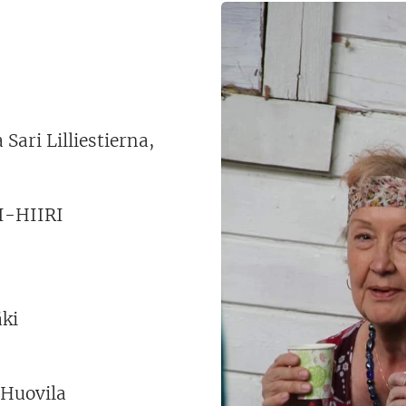
 Sari Lilliestierna,
I-HIIRI
äki
 Huovila