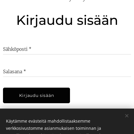
Kirjaudu sisään
Sähköposti
Salasana
Kirjaudu sisään
Unohditko salasanasi?
Käytämme evästeitä mahdollistaaksemme
verkkosivustomme asianmukaisen toiminnan ja